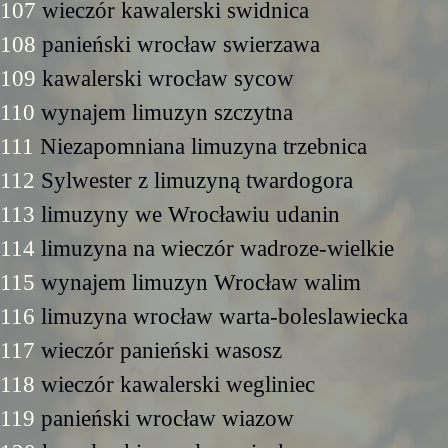
107
wieczór kawalerski swidnica
108
panieński wrocław swierzawa
109
kawalerski wrocław sycow
110
wynajem limuzyn szczytna
111
Niezapomniana limuzyna trzebnica
112
Sylwester z limuzyną twardogora
113
limuzyny we Wrocławiu udanin
114
limuzyna na wieczór wadroze-wielkie
115
wynajem limuzyn Wrocław walim
116
limuzyna wrocław warta-boleslawiecka
117
wieczór panieński wasosz
118
wieczór kawalerski wegliniec
119
panieński wrocław wiazow