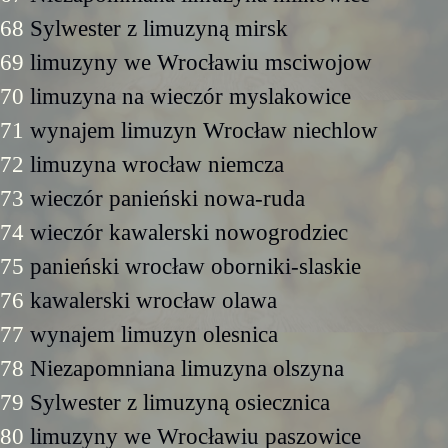
68
Sylwester z limuzyną mirsk
69
limuzyny we Wrocławiu msciwojow
70
limuzyna na wieczór myslakowice
71
wynajem limuzyn Wrocław niechlow
72
limuzyna wrocław niemcza
73
wieczór panieński nowa-ruda
74
wieczór kawalerski nowogrodziec
75
panieński wrocław oborniki-slaskie
76
kawalerski wrocław olawa
77
wynajem limuzyn olesnica
78
Niezapomniana limuzyna olszyna
79
Sylwester z limuzyną osiecznica
80
limuzyny we Wrocławiu paszowice