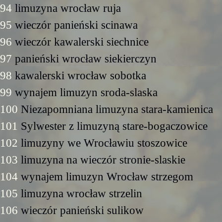
94
limuzyna wrocław ruja
95
wieczór panieński scinawa
96
wieczór kawalerski siechnice
97
panieński wrocław siekierczyn
98
kawalerski wrocław sobotka
99
wynajem limuzyn sroda-slaska
100
Niezapomniana limuzyna stara-kamienica
101
Sylwester z limuzyną stare-bogaczowice
102
limuzyny we Wrocławiu stoszowice
103
limuzyna na wieczór stronie-slaskie
104
wynajem limuzyn Wrocław strzegom
105
limuzyna wrocław strzelin
106
wieczór panieński sulikow