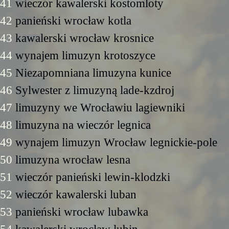
41
wieczór kawalerski kostomloty
42
panieński wrocław kotla
43
kawalerski wrocław krosnice
44
wynajem limuzyn krotoszyce
45
Niezapomniana limuzyna kunice
46
Sylwester z limuzyną lade-kzdroj
47
limuzyny we Wrocławiu lagiewniki
48
limuzyna na wieczór legnica
49
wynajem limuzyn Wrocław legnickie-pole
50
limuzyna wrocław lesna
51
wieczór panieński lewin-klodzki
52
wieczór kawalerski luban
53
panieński wrocław lubawka