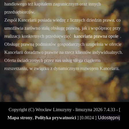
handlowego też kapitałem zagranicznym oraz innych
przedsiębiorców.
Zespół Kancelarii posiada wiedzę z licznych dziedzin prawa, co
umożliwia zarówno stałą obsługę prawną, jak i współpracę przy
realizacji konkretnych przedsięwzięć
kancelaria prawna opole
.
Obsługę prawną podmiotów gospodarczych uzupełnia w ofercie
Kancelarii doradztwo prawne na rzecz klientów indywidualnych.
Oferta świadczonych przez nas usług ulega ciągłemu
rozszerzaniu, w związku z dynamicznym rozwojem Kancelarii.
Copyright (C)
Wrocław Limuzyny - limuzyna
2026 7.4.33 - [
Mapa strony
,
Polityka prywatności
] [0.0024 ]
Udostępnij