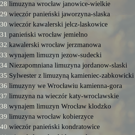
28
limuzyna wrocław janowice-wielkie
29
wieczór panieński jaworzyna-slaska
30
wieczór kawalerski jelcz-laskowice
31
panieński wrocław jemielno
32
kawalerski wrocław jerzmanowa
33
wynajem limuzyn jezow-sudecki
34
Niezapomniana limuzyna jordanow-slaski
35
Sylwester z limuzyną kamieniec-zabkowicki
36
limuzyny we Wrocławiu kamienna-gora
37
limuzyna na wieczór katy-wroclawskie
38
wynajem limuzyn Wrocław klodzko
39
limuzyna wrocław kobierzyce
40
wieczór panieński kondratowice