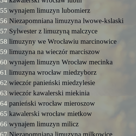
54
kawalerski wrocław lubin
55
wynajem limuzyn lubomierz
56
Niezapomniana limuzyna lwowe-kslaski
57
Sylwester z limuzyną malczyce
58
limuzyny we Wrocławiu marcinowice
59
limuzyna na wieczór marciszow
60
wynajem limuzyn Wrocław mecinka
61
limuzyna wrocław miedzyborz
62
wieczór panieński miedzylesie
63
wieczór kawalerski miekinia
64
panieński wrocław mieroszow
65
kawalerski wrocław mietkow
66
wynajem limuzyn milicz
67
Niezapomniana limuzyna milkowice