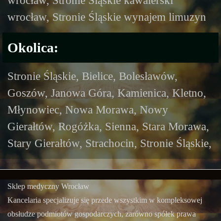
wrocław, Stronie Śląskie kawalerski
wrocław, Stronie Śląskie wynajem limuzyn
Okolica:
Stronie Śląskie, Bielice, Bolesławów,
Goszów, Janowa Góra, Kamienica, Kletno,
Młynowiec, Nowa Morawa, Nowy
Gierałtów, Rogóżka, Sienna, Stara Morawa,
Stary Gierałtów, Strachocin, Stronie Śląskie,
Sklep medyczny Wrocław
Kancelaria specjalizuje się przede wszystkim w kompleksowej
obsłudze podmiotów gospodarczych, zarówno spółek prawa