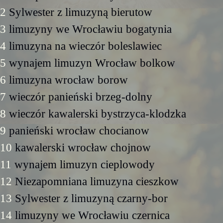
2
Sylwester z limuzyną bierutow
3
limuzyny we Wrocławiu bogatynia
4
limuzyna na wieczór boleslawiec
5
wynajem limuzyn Wrocław bolkow
6
limuzyna wrocław borow
7
wieczór panieński brzeg-dolny
8
wieczór kawalerski bystrzyca-klodzka
9
panieński wrocław chocianow
10
kawalerski wrocław chojnow
11
wynajem limuzyn cieplowody
12
Niezapomniana limuzyna cieszkow
13
Sylwester z limuzyną czarny-bor
14
limuzyny we Wrocławiu czernica