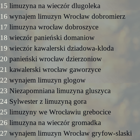
15
limuzyna na wieczór dlugoleka
16
wynajem limuzyn Wrocław dobromierz
17
limuzyna wrocław dobroszyce
18
wieczór panieński domaniow
19
wieczór kawalerski dziadowa-kloda
20
panieński wrocław dzierzoniow
21
kawalerski wrocław gaworzyce
22
wynajem limuzyn glogow
23
Niezapomniana limuzyna gluszyca
24
Sylwester z limuzyną gora
25
limuzyny we Wrocławiu grebocice
26
limuzyna na wieczór gromadka
27
wynajem limuzyn Wrocław gryfow-slaski