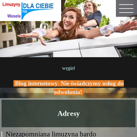
węgiel
Blog internetowy
.
Nie świadczymy usług do
odwołania!
Adresy
1
Niezapomniana limuzyna bardo