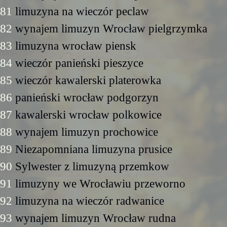
81
limuzyna na wieczór peclaw
82
wynajem limuzyn Wrocław pielgrzymka
83
limuzyna wrocław piensk
84
wieczór panieński pieszyce
85
wieczór kawalerski platerowka
86
panieński wrocław podgorzyn
87
kawalerski wrocław polkowice
88
wynajem limuzyn prochowice
89
Niezapomniana limuzyna prusice
90
Sylwester z limuzyną przemkow
91
limuzyny we Wrocławiu przeworno
92
limuzyna na wieczór radwanice
93
wynajem limuzyn Wrocław rudna