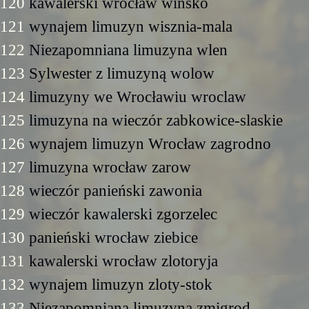
120
kawalerski wrocław winsko
121
wynajem limuzyn wisznia-mala
122
Niezapomniana limuzyna wlen
123
Sylwester z limuzyną wolow
124
limuzyny we Wrocławiu wroclaw
125
limuzyna na wieczór zabkowice-slaskie
126
wynajem limuzyn Wrocław zagrodno
127
limuzyna wrocław zarow
128
wieczór panieński zawonia
129
wieczór kawalerski zgorzelec
130
panieński wrocław ziebice
131
kawalerski wrocław zlotoryja
132
wynajem limuzyn zloty-stok
133
Niezapomniana limuzyna zmigrod